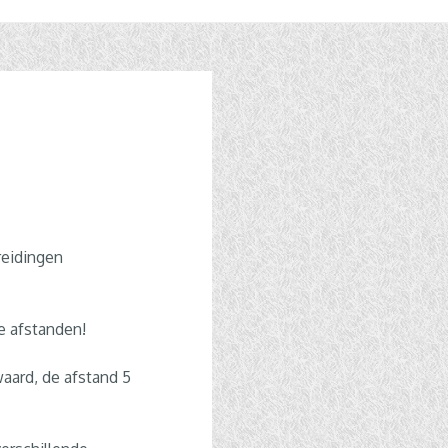
reidingen
ie afstanden!
ard, de afstand 5