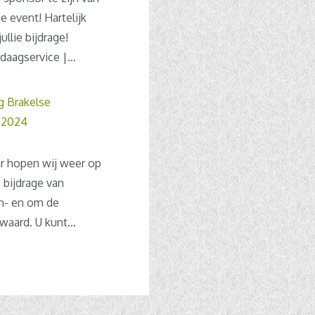
 event! Hartelijk
ullie bijdrage!
daagservice |…
g Brakelse
 2024
ar hopen wij weer op
bijdrage van
in- en om de
aard. U kunt…