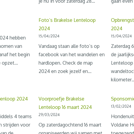
je nu in voor zaterdag 28…
gaan even 
Foto’s Brakelse Lenteloop
Opbrengst
2024
2024
15/04/2024
15/04/2024
2024 hebben
enomen van
Vandaag staan alle foto’s op
Zaterdag 6
anaf het begin
facebook van het wandelen en
de jaarlijk
e opzet…
hardlopen. Check de map
Lenteloop 
2024 en zoek jezelf en…
wandeltoch
kilometer
jvenloop 2024
Voorproefje Brakelse
Sponsorni
13/02/2024
Lenteloop 16 maart 2024
29/03/2024
iddels 4 teams
Hondenuit
 strijden voor
Op zaterdagochtend 16 maart
Voldane H
van de
organiseerden wij samen met
toegezegd 