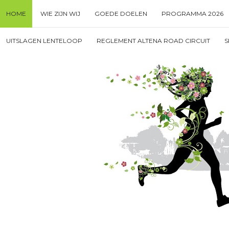
Skip
HOME
WIE ZIJN WIJ
GOEDE DOELEN
PROGRAMMA 2026
to
content
Search
UITSLAGEN LENTELOOP
REGLEMENT ALTENA ROAD CIRCUIT
S
for
then
press
enter