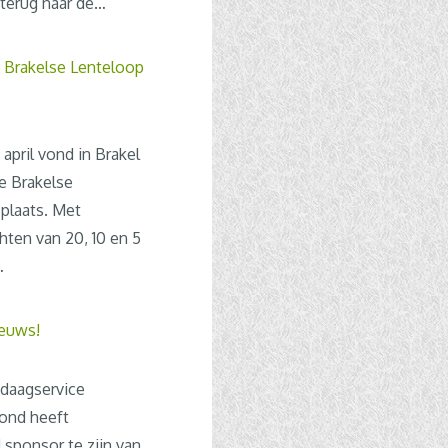
terug naar de…
 Brakelse Lenteloop
 april vond in Brakel
se Brakelse
plaats. Met
ten van 20, 10 en 5
…
euws!
daagservice
ond heeft
sponsor te zijn van