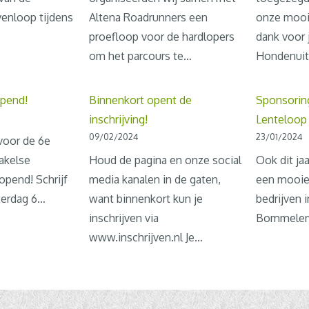
venloop tijdens
Altena Roadrunners een
onze mooie
proefloop voor de hardlopers
dank voor j
om het parcours te…
Hondenuit
opend!
Binnenkort opent de
Sponsorin
inschrijving!
Lenteloop
09/02/2024
23/01/2024
 voor de 6e
rakelse
Houd de pagina en onze social
Ook dit ja
opend! Schrijf
media kanalen in de gaten,
een mooie 
aterdag 6…
want binnenkort kun je
bedrijven 
inschrijven via
Bommelerw
www.inschrijven.nl Je…