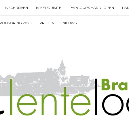
INSCHRIJVEN
KLEEDRUIMTE
PARCOURS HARDLOPEN
PA
PONSORING 2026
PRIJZEN
NIEUWS
Type your search keyword, and press enter to search