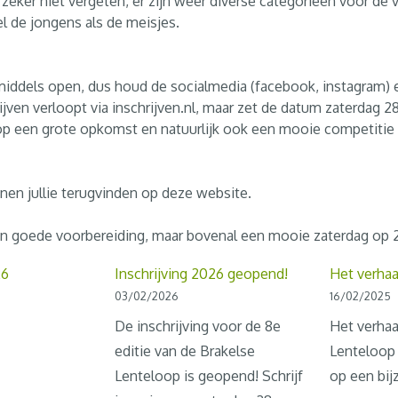
zeker niet vergeten, er zijn weer diverse categorieën voor de 
l de jongens als de meisjes.
inmiddels open, dus houd de socialmedia (facebook, instagram) 
ijven verloopt via inschrijven.nl, maar zet de datum zaterdag 28
p een grote opkomst en natuurlijk ook een mooie competitie
nen jullie terugvinden op deze website.
n goede voorbereiding, maar bovenal een mooie zaterdag op 
26
Inschrijving 2026 geopend!
Het verhaa
03/02/2026
16/02/2025
De inschrijving voor de 8e
Het verhaa
editie van de Brakelse
Lenteloop 
Lenteloop is geopend! Schrijf
op een bij