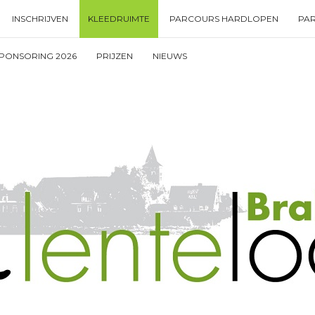
INSCHRIJVEN
KLEEDRUIMTE
PARCOURS HARDLOPEN
PA
PONSORING 2026
PRIJZEN
NIEUWS
Type your search keyword, and press enter to search