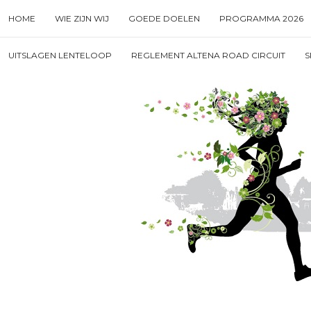
Skip
HOME
WIE ZIJN WIJ
GOEDE DOELEN
PROGRAMMA 2026
to
content
Search
UITSLAGEN LENTELOOP
REGLEMENT ALTENA ROAD CIRCUIT
S
for
then
press
enter