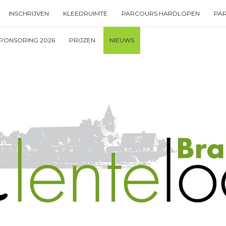
INSCHRIJVEN
KLEEDRUIMTE
PARCOURS HARDLOPEN
PA
PONSORING 2026
PRIJZEN
NIEUWS
Type your search keyword, and press enter to search