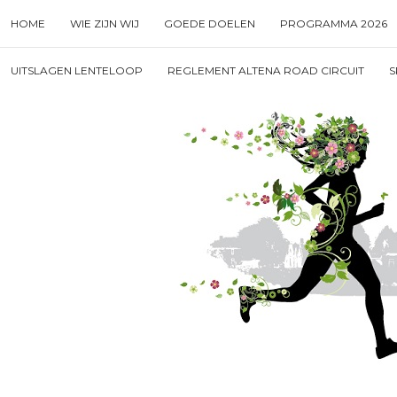
Skip
HOME
WIE ZIJN WIJ
GOEDE DOELEN
PROGRAMMA 2026
to
content
Search
UITSLAGEN LENTELOOP
REGLEMENT ALTENA ROAD CIRCUIT
S
for
then
press
enter