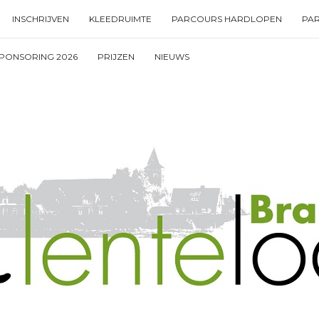
INSCHRIJVEN
KLEEDRUIMTE
PARCOURS HARDLOPEN
PA
PONSORING 2026
PRIJZEN
NIEUWS
Type your search keyword, and press enter to search