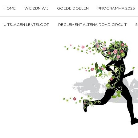
Skip
HOME
WIE ZIJN WIJ
GOEDE DOELEN
PROGRAMMA 2026
to
content
Search
UITSLAGEN LENTELOOP
REGLEMENT ALTENA ROAD CIRCUIT
S
for
then
press
enter