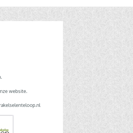
.
onze website.
rakelselenteloop.nl