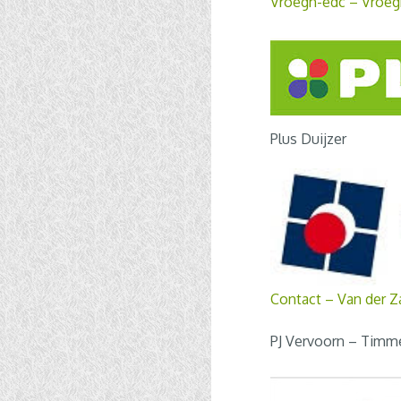
Vroegh-edc – Vroeg
Plus Duijzer
Contact – Van der Z
PJ Vervoorn – Timme