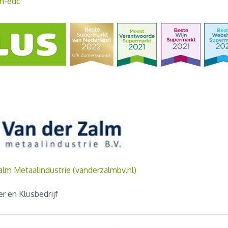
h-edc
alm Metaalindustrie (vanderzalmbv.nl)
r en Klusbedrijf